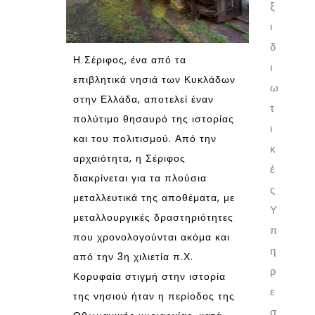
ξ
ι
δ
Η Σέριφος, ένα από τα
ι
επιβλητικά νησιά των Κυκλάδων
ω
στην Ελλάδα, αποτελεί έναν
τ
πολύτιμο θησαυρό της ιστορίας
ι
και του πολιτισμού. Από την
κ
αρχαιότητα, η Σέριφος
έ
διακρίνεται για τα πλούσια
ς
μεταλλευτικά της αποθέματα, με
Υ
μεταλλουργικές δραστηριότητες
π
που χρονολογούνται ακόμα και
η
από την 3η χιλιετία π.Χ.
ρ
Κορυφαία στιγμή στην ιστορία
ε
της νησιού ήταν η περίοδος της
σ