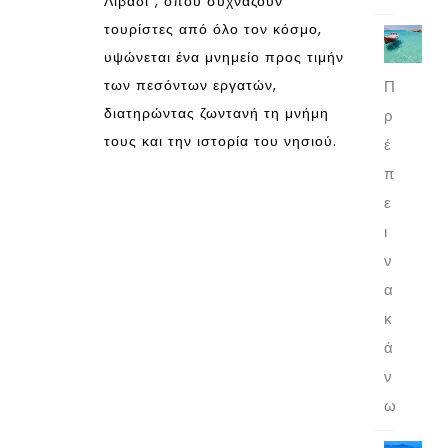
Λιβάδι”, όπου συχνάζουν
τουρίστες από όλο τον κόσμο,
υψώνεται ένα μνημείο προς τιμήν
των πεσόντων εργατών,
Π
διατηρώντας ζωντανή τη μνήμη
ρ
τους και την ιστορία του νησιού.
έ
π
ε
ι
ν
α
κ
ά
ν
ω