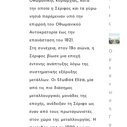
Οθωμανικής κυριαρχίας, κατά
ί
την οποία η Σέριφος και τα γύρω
ε
νησιά παρέμειναν υπό την
ς
επιρροή του Οθωμανικού
Αυτοκρατορία έως την
επανάσταση του 1821.
Στη συνέχεια, στον 19ο αιώνα, η
Ο
Σέριφος βίωσε μια εποχή
ρ
έντονης ανάπτυξης λόγω της
γ
συστηματικής εξόρυξης
ά
μετάλλων. Οι Studios Eliza, μία
ν
από τις πιο διάσημες
ω
μεταλλουργικές μονάδες της
σ
εποχής, ανέδειξαν τη Σέριφο ως
η
έναν από τους πρωταγωνιστές
Γ
στον χώρο της μεταλλουργίας. Η
ά