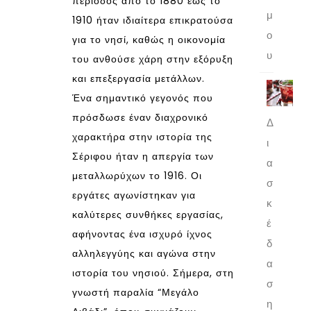
περίοδος από το 1880 έως το
μ
1910 ήταν ιδιαίτερα επικρατούσα
ο
για το νησί, καθώς η οικονομία
υ
του ανθούσε χάρη στην εξόρυξη
και επεξεργασία μετάλλων.
Ένα σημαντικό γεγονός που
πρόσδωσε έναν διαχρονικό
Δ
χαρακτήρα στην ιστορία της
ι
Σέριφου ήταν η απεργία των
α
μεταλλωρύχων το 1916. Οι
σ
εργάτες αγωνίστηκαν για
κ
καλύτερες συνθήκες εργασίας,
έ
αφήνοντας ένα ισχυρό ίχνος
δ
αλληλεγγύης και αγώνα στην
α
ιστορία του νησιού. Σήμερα, στη
σ
γνωστή παραλία “Μεγάλο
η